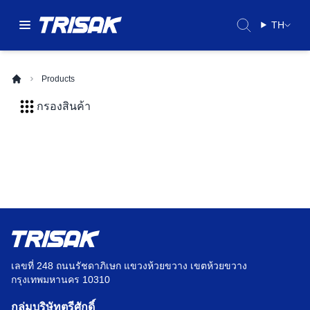
TH
Products
กรองสินค้า
เลขที่ 248 ถนนรัชดาภิเษก แขวงห้วยขวาง เขตห้วยขวาง
กรุงเทพมหานคร 10310
กลุ่มบริษัทตรีศักดิ์