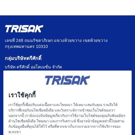
เลขที่ 248 ถนนรัชดาภิเษก แขวงห้วยขวาง เขตห้วยขวาง
กรุงเทพมหานคร 10310
กลุ่มบริษัทตรีศักดิ์
บริษัท ตรีศักดิ์ ออโตเมชั่น จำกัด
บริษัท แฟคตอรี่ ออโตเมชั่น เซ็นเตอร์ จำกัด
บริษัท ไฮทรอน-ตรีศักดิ์ จำกัด
เราใช้คุกกี้
บริษัท
เราใช้คุกกี้เพื่อปรับแต่งเนื้อหาและโฆษณา ให้เหมาะสมกับคุณ รวมถึงให้
บริการฟีเจอร์บนโซเชียลมีเดีย และวิเคราะห์การเข้าชมเว็บไซต์ของเรา
หน้าแรก
นอกจากนี้ เรายังแบ่งปันข้อมูลเกี่ยวกับการใช้งานเว็บไซต์ของคุณกับพันธมิตร
ด้านโซเชียลมีเดีย โฆษณา และการวิเคราะห์ ซึ่งอาจนำข้อมูลเหล่านี้ไปผสาน
เกี่ยวกับเรา
กับข้อมูลอื่นที่คุณได้ให้ไว้ หรือที่พวกเขาเก็บรวบรวมจากการใช้บริการของ
พวกเขา