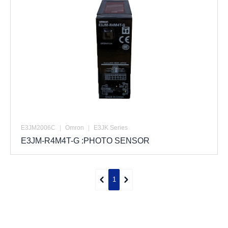
E3JM2006C
|
Omron
|
E3JK Series
E3JM-R4M4T-G :PHOTO SENSOR
1