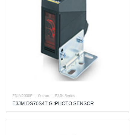
E3JM2030F
|
Omron
|
E3JK Series
E3JM-DS70S4T-G :PHOTO SENSOR