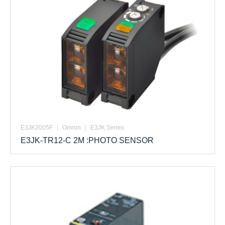
E3JK2005F
|
Omron
|
E3JK Series
E3JK-TR12-C 2M :PHOTO SENSOR