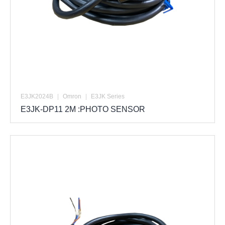
E3JK2024B
|
Omron
|
E3JK Series
E3JK-DP11 2M :PHOTO SENSOR