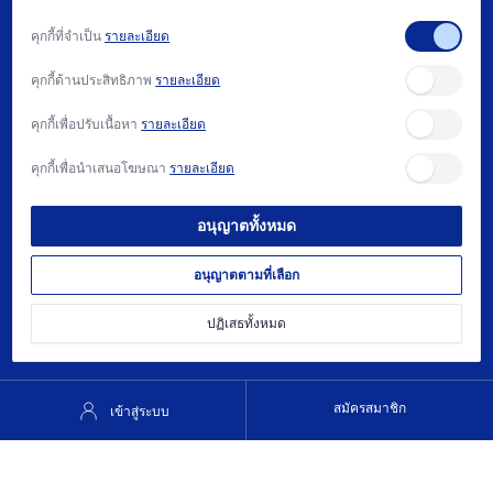
แฟคตอรี่ ออโตเมชั่น และ การให้บริการ
คุกกี้ที่จำเป็น
รายละเอียด
สนับสนุน
คุกกี้ด้านประสิทธิภาพ
รายละเอียด
บทความ
คุกกี้เพื่อปรับเนื้อหา
รายละเอียด
ติดต่อเรา
คุกกี้เพื่อนำเสนอโฆษณา
รายละเอียด
วิธีการซื้อ และ นโยบาย
อนุญาตทั้งหมด
ต้องการความช่วยเหลือ?
022740081
อนุญาตตามที่เลือก
contact@trisak.co.th
ปฏิเสธทั้งหมด
สมัครสมาชิก
เข้าสู่ระบบ
© 2025 บริษัท ตรีศักดิ์ ออโตเมชั่น จำกัด |
นโยบายความเป็นส่วนตัว