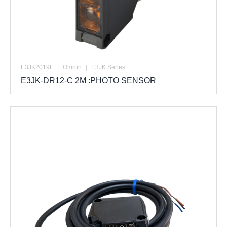
E3JK2019F
|
Omron
|
E3JK Series
E3JK-DR12-C 2M :PHOTO SENSOR