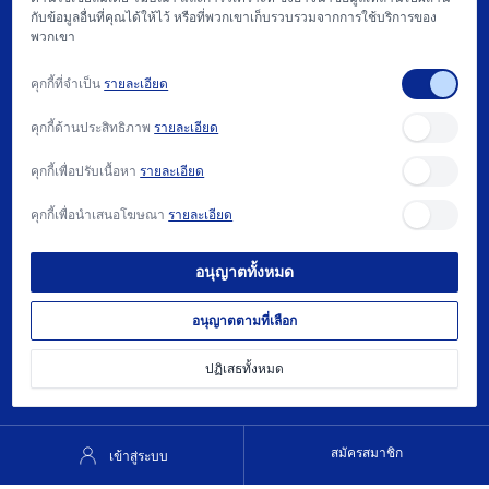
เกี่ยวกับเรา
กับข้อมูลอื่นที่คุณได้ให้ไว้ หรือที่พวกเขาเก็บรวบรวมจากการใช้บริการของ
พวกเขา
แฟคตอรี่ ออโตเมชั่น และ การให้บริการ
คุกกี้ที่จำเป็น
รายละเอียด
สนับสนุน
คุกกี้ด้านประสิทธิภาพ
รายละเอียด
บทความ
คุกกี้เพื่อปรับเนื้อหา
รายละเอียด
ติดต่อเรา
คุกกี้เพื่อนำเสนอโฆษณา
รายละเอียด
วิธีการซื้อ และ นโยบาย
อนุญาตทั้งหมด
ต้องการความช่วยเหลือ?
022740081
อนุญาตตามที่เลือก
contact@trisak.co.th
ปฏิเสธทั้งหมด
สมัครสมาชิก
เข้าสู่ระบบ
© 2025 บริษัท ตรีศักดิ์ ออโตเมชั่น จำกัด |
นโยบายความเป็นส่วนตัว