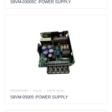
S8VM-03005C :POWER SUPPLY
S8VM0009M
|
Omron
|
S8VM Series
S8VM-05005 :POWER SUPPLY