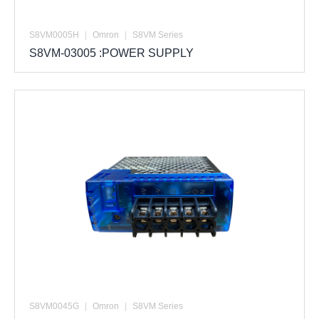
S8VM0005H
|
Omron
|
S8VM Series
S8VM-03005 :POWER SUPPLY
S8VM0045G
|
Omron
|
S8VM Series