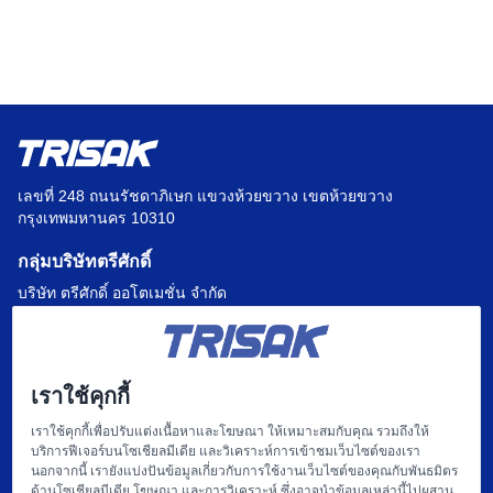
เลขที่ 248 ถนนรัชดาภิเษก แขวงห้วยขวาง เขตห้วยขวาง
กรุงเทพมหานคร 10310
กลุ่มบริษัทตรีศักดิ์
บริษัท ตรีศักดิ์ ออโตเมชั่น จำกัด
บริษัท แฟคตอรี่ ออโตเมชั่น เซ็นเตอร์ จำกัด
บริษัท ไฮทรอน-ตรีศักดิ์ จำกัด
เราใช้คุกกี้
บริษัท
เราใช้คุกกี้เพื่อปรับแต่งเนื้อหาและโฆษณา ให้เหมาะสมกับคุณ รวมถึงให้
บริการฟีเจอร์บนโซเชียลมีเดีย และวิเคราะห์การเข้าชมเว็บไซต์ของเรา
หน้าแรก
นอกจากนี้ เรายังแบ่งปันข้อมูลเกี่ยวกับการใช้งานเว็บไซต์ของคุณกับพันธมิตร
ด้านโซเชียลมีเดีย โฆษณา และการวิเคราะห์ ซึ่งอาจนำข้อมูลเหล่านี้ไปผสาน