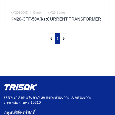
KM203004D
|
Omron
|
KM20 Series
KM20-CTF-50A(K) :CURRENT TRANSFORMER
1
เลขที่ 248 ถนนรัชดาภิเษก แขวงห้วยขวาง เขตห้วยขวาง
กรุงเทพมหานคร 10310
กลุ่มบริษัทตรีศักดิ์