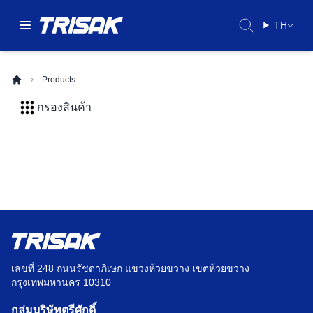
TH
Products
กรองสินค้า
เลขที่ 248 ถนนรัชดาภิเษก แขวงห้วยขวาง เขตห้วยขวาง
กรุงเทพมหานคร 10310
กลุ่มบริษัทตรีศักดิ์