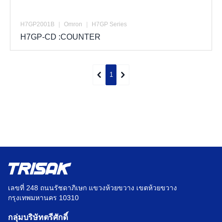
H7GP2001B
|
Omron
|
H7GP Series
H7GP-CD :COUNTER
1
เลขที่ 248 ถนนรัชดาภิเษก แขวงห้วยขวาง เขตห้วยขวาง
กรุงเทพมหานคร 10310
กลุ่มบริษัทตรีศักดิ์