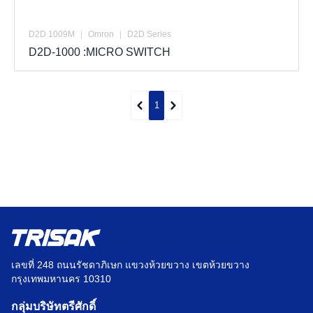
D2D 1009M
|
Omron
|
D2D Series
D2D-1000 :MICRO SWITCH
1
เลขที่ 248 ถนนรัชดาภิเษก แขวงห้วยขวาง เขตห้วยขวาง
กรุงเทพมหานคร 10310
กลุ่มบริษัทตรีศักดิ์