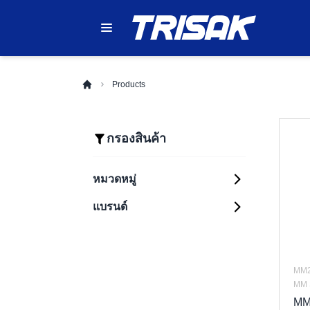
Products
กรองสินค้า
หมวดหมู่
แบรนด์
Automation Systems
Sensing
PLC (Programmable
Components
Logic Controllers)
Control Components
HMI (Human
Photoelectric
Machine Interfaces)
Sensors
MM2
Safety Components
Relays
MM 
Industrial Robots
Proximity Sensors
Enclosure
Safety Light
Timers
G2R Series
MM
Inverters (Variable
Curtains
Fiber Optic Sensors