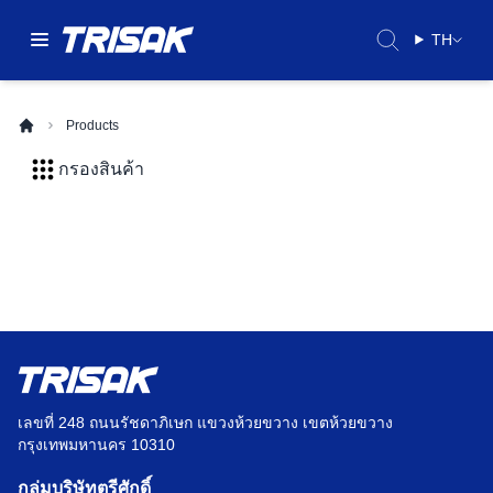
TH
Products
กรองสินค้า
เลขที่ 248 ถนนรัชดาภิเษก แขวงห้วยขวาง เขตห้วยขวาง
กรุงเทพมหานคร 10310
กลุ่มบริษัทตรีศักดิ์