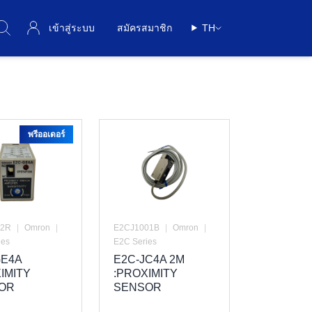
เข้าสู่ระบบ
สมัครสมาชิก
TH
พรีออเดอร์
02R
|
Omron
|
E2CJ1001B
|
Omron
|
ies
E2C Series
GE4A
E2C-JC4A 2M
IMITY
:PROXIMITY
OR
SENSOR