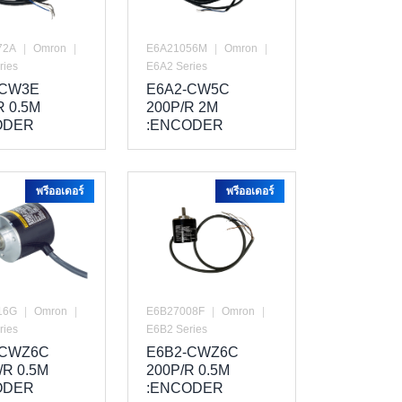
72A
|
Omron
|
E6A21056M
|
Omron
|
ries
E6A2 Series
-CW3E
E6A2-CW5C
R 0.5M
200P/R 2M
ODER
:ENCODER
พรีออเดอร์
พรีออเดอร์
16G
|
Omron
|
E6B27008F
|
Omron
|
ries
E6B2 Series
-CWZ6C
E6B2-CWZ6C
/R 0.5M
200P/R 0.5M
ODER
:ENCODER