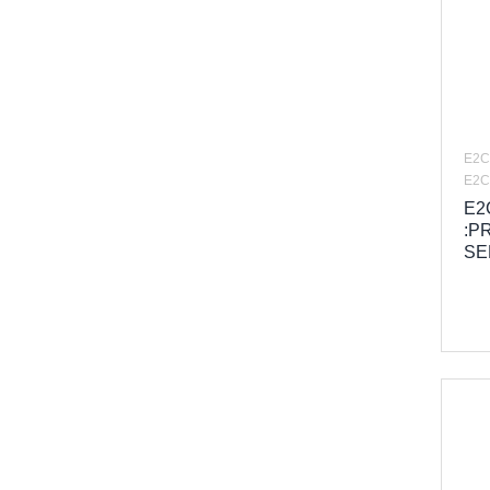
E6CP Series
I/O Module
E6F Series
Memory Cards
E6H Series
E8F2 Series
E2C
E2C
E2
:P
SE