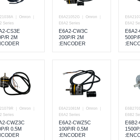
21038A
|
Omron
|
E6A21052G
|
Omron
|
E6A210
2 Series
E6A2 Series
E6A2 Se
A2-CS3E
E6A2-CW3C
E6A2
0P/R 2M
200P/R 2M
500P/
NCODER
:ENCODER
:ENC
21079R
|
Omron
|
E6A21081M
|
Omron
|
E6B270
2 Series
E6A2 Series
E6B2 Se
A2-CWZ3C
E6A2-CWZ5C
E6B2
0P/R 0.5M
100P/R 0.5M
1500P
NCODER
:ENCODER
:ENC