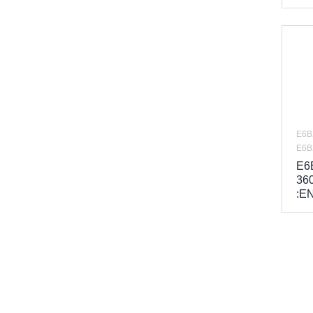
E6B
E6B
E6
36
:E