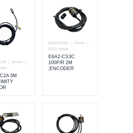
E6A21031D
|
Omron
|
E6A2 Series
E6A2-CS3C
02B
|
Omron
|
100P/R 2M
ries
:ENCODER
C2A 3M
IMITY
OR