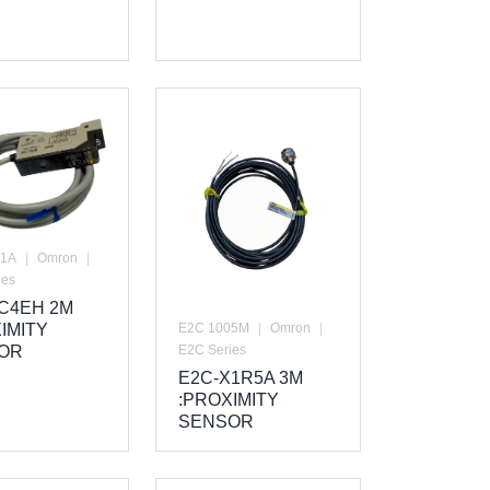
61A
|
Omron
|
ies
C4EH 2M
E2C 1005M
|
Omron
|
IMITY
E2C Series
OR
E2C-X1R5A 3M
:PROXIMITY
SENSOR