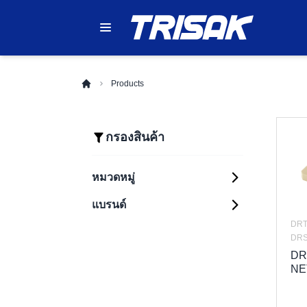
Products
กรองสินค้า
หมวดหมู่
แบรนด์
Automation Systems
Sensing
DRT
PLC (Programmable
Components
Logic Controllers)
DRS
Control Components
DR
HMI (Human
Photoelectric
Machine Interfaces)
Sensors
NE
Safety Components
Relays
Industrial Robots
Proximity Sensors
Enclosure
Safety Light
Timers
Inverters (Variable
Curtains
Fiber Optic Sensors