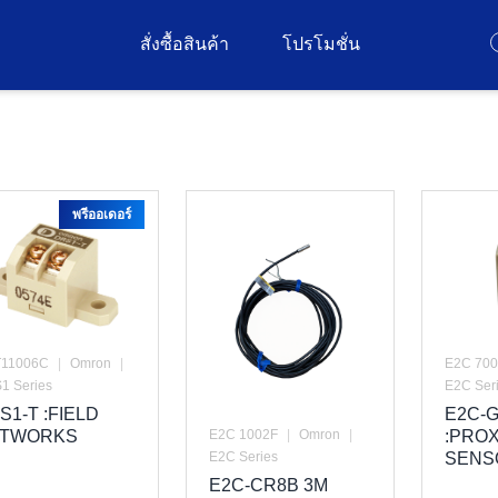
สั่งซื้อสินค้า
โปรโมชั่น
พรีออเดอร์
11006C
|
Omron
|
E2C 70
1 Series
E2C Ser
S1-T :FIELD
E2C-
E2C 1002F
|
Omron
|
TWORKS
:PROX
E2C Series
SENS
E2C-CR8B 3M