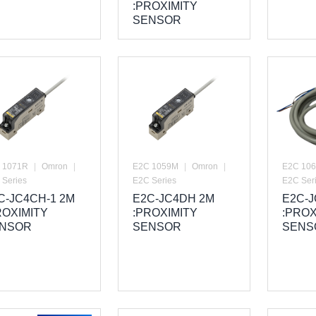
:PROXIMITY
SENSOR
 1071R
|
Omron
|
E2C 1059M
|
Omron
|
E2C 10
 Series
E2C Series
E2C Ser
C-JC4CH-1 2M
E2C-JC4DH 2M
E2C-J
ROXIMITY
:PROXIMITY
:PROX
NSOR
SENSOR
SENS