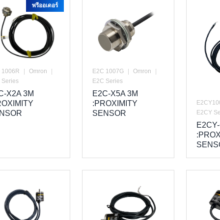
พรีออเดอร์
E2C 1007G
|
Omron
|
 1006R
|
Omron
|
E2C Series
 Series
E2C-X5A 3M
C-X2A 3M
E2CY10
:PROXIMITY
ROXIMITY
E2CY Se
SENSOR
NSOR
E2CY-
:PROX
SENS