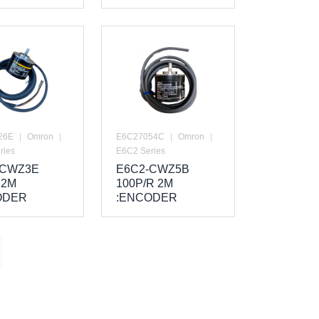
26E
|
Omron
|
E6C27054C
|
Omron
|
ries
E6C2 Series
-CWZ3E
E6C2-CWZ5B
 2M
100P/R 2M
ODER
:ENCODER