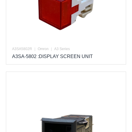
A3SA5802R
|
Omron
|
A3 Series
A3SA-5802 :DISPLAY SCREEN UNIT