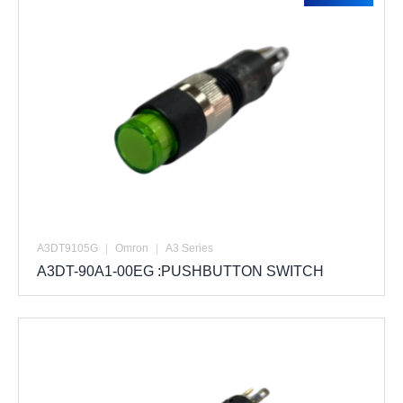
A3DT9105G
|
Omron
|
A3 Series
A3DT-90A1-00EG :PUSHBUTTON SWITCH