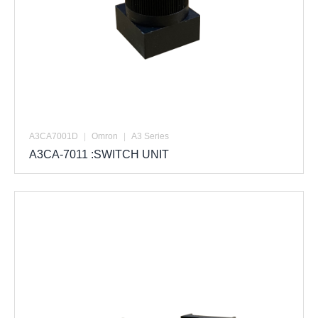
A3CA7001D
|
Omron
|
A3 Series
A3CA-7011 :SWITCH UNIT