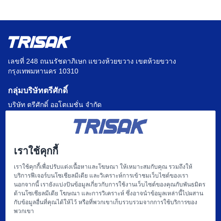
เลขที่ 248 ถนนรัชดาภิเษก แขวงห้วยขวาง เขตห้วยขวาง
กรุงเทพมหานคร 10310
กลุ่มบริษัทตรีศักดิ์
บริษัท ตรีศักดิ์ ออโตเมชั่น จำกัด
บริษัท แฟคตอรี่ ออโตเมชั่น เซ็นเตอร์ จำกัด
บริษัท ไฮทรอน-ตรีศักดิ์ จำกัด
เราใช้คุกกี้
บริษัท
เราใช้คุกกี้เพื่อปรับแต่งเนื้อหาและโฆษณา ให้เหมาะสมกับคุณ รวมถึงให้
บริการฟีเจอร์บนโซเชียลมีเดีย และวิเคราะห์การเข้าชมเว็บไซต์ของเรา
หน้าแรก
นอกจากนี้ เรายังแบ่งปันข้อมูลเกี่ยวกับการใช้งานเว็บไซต์ของคุณกับพันธมิตร
ด้านโซเชียลมีเดีย โฆษณา และการวิเคราะห์ ซึ่งอาจนำข้อมูลเหล่านี้ไปผสาน
เกี่ยวกับเรา
กับข้อมูลอื่นที่คุณได้ให้ไว้ หรือที่พวกเขาเก็บรวบรวมจากการใช้บริการของ
พวกเขา
แฟคตอรี่ ออโตเมชั่น และ การให้บริการ