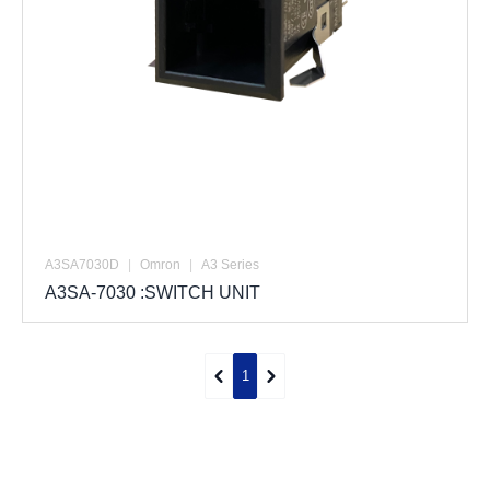
A3SA7030D
|
Omron
|
A3 Series
A3SA-7030 :SWITCH UNIT
1