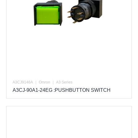
A3CJ9146A
|
Omron
|
A3 Series
A3CJ-90A1-24EG :PUSHBUTTON SWITCH