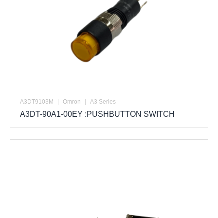
A3DT9103M
|
Omron
|
A3 Series
A3DT-90A1-00EY :PUSHBUTTON SWITCH