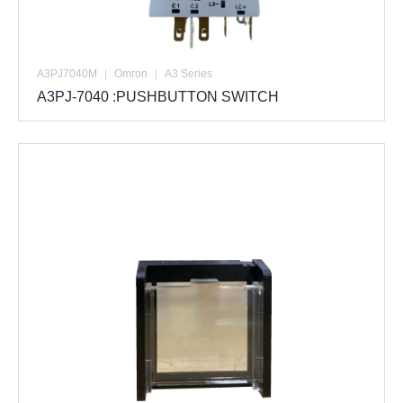
A3PJ7040M
|
Omron
|
A3 Series
A3PJ-7040 :PUSHBUTTON SWITCH