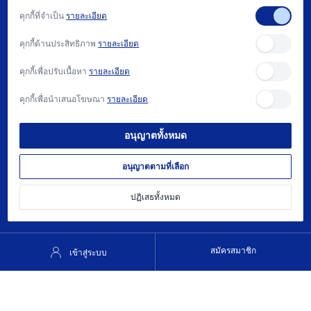
คุกกี้ที่จำเป็น
รายละเอียด
สนับสนุน
คุกกี้ด้านประสิทธิภาพ
รายละเอียด
บทความ
คุกกี้เพื่อปรับเนื้อหา
รายละเอียด
ติดต่อเรา
คุกกี้เพื่อนำเสนอโฆษณา
รายละเอียด
วิธีการซื้อ และ นโยบาย
อนุญาตทั้งหมด
ต้องการความช่วยเหลือ?
022740081
อนุญาตตามที่เลือก
contact@trisak.co.th
ปฏิเสธทั้งหมด
สมัครสมาชิก
เข้าสู่ระบบ
© 2025 บริษัท ตรีศักดิ์ ออโตเมชั่น จำกัด |
นโยบายความเป็นส่วนตัว