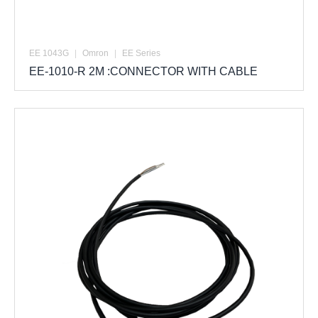
EE 1043G
|
Omron
|
EE Series
EE-1010-R 2M :CONNECTOR WITH CABLE