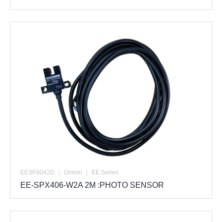
EESP4042D
|
Omron
|
EE Series
EE-SPX406-W2A 2M :PHOTO SENSOR