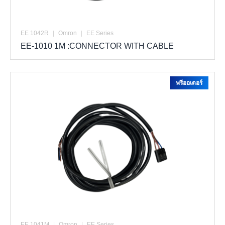
EE 1042R
|
Omron
|
EE Series
EE-1010 1M :CONNECTOR WITH CABLE
พรีออเดอร์
EE 1041M
|
Omron
|
EE Series