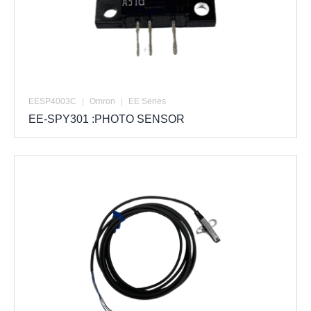
EESP4003C
|
Omron
|
EE Series
EE-SPY301 :PHOTO SENSOR