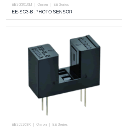
EESG3010M
|
Omron
|
EE Series
EE-SG3-B :PHOTO SENSOR
EESJ5108R
|
Omron
|
EE Series