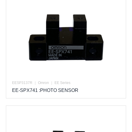
EESP3137R
|
Omron
|
EE Series
EE-SPX741 :PHOTO SENSOR