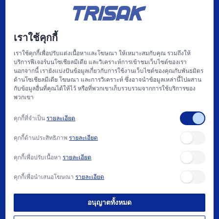
บริษัท แฟคตอรี่ ออโตเมชั่น เซ็นเตอร์ จำกัด
บริษัท ไฮทรอน-ตรีศักดิ์ จำกัด
เราใช้คุกกี้
บริษัท
เราใช้คุกกี้เพื่อปรับแต่งเนื้อหาและโฆษณา ให้เหมาะสมกับคุณ รวมถึงให้
บริการฟีเจอร์บนโซเชียลมีเดีย และวิเคราะห์การเข้าชมเว็บไซต์ของเรา
หน้าแรก
นอกจากนี้ เรายังแบ่งปันข้อมูลเกี่ยวกับการใช้งานเว็บไซต์ของคุณกับพันธมิตร
ด้านโซเชียลมีเดีย โฆษณา และการวิเคราะห์ ซึ่งอาจนำข้อมูลเหล่านี้ไปผสาน
เกี่ยวกับเรา
กับข้อมูลอื่นที่คุณได้ให้ไว้ หรือที่พวกเขาเก็บรวบรวมจากการใช้บริการของ
พวกเขา
แฟคตอรี่ ออโตเมชั่น และ การให้บริการ
คุกกี้ที่จำเป็น
รายละเอียด
สนับสนุน
คุกกี้ด้านประสิทธิภาพ
รายละเอียด
บทความ
คุกกี้เพื่อปรับเนื้อหา
รายละเอียด
ติดต่อเรา
คุกกี้เพื่อนำเสนอโฆษณา
รายละเอียด
วิธีการซื้อ และ นโยบาย
อนุญาตทั้งหมด
ต้องการความช่วยเหลือ?