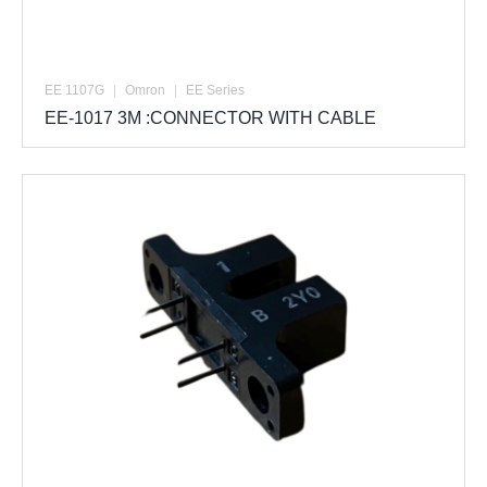
EE 1107G
|
Omron
|
EE Series
EE-1017 3M :CONNECTOR WITH CABLE