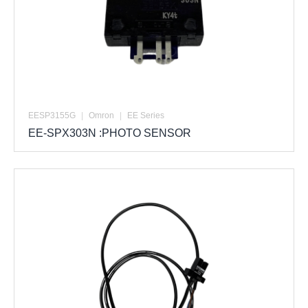
EESP3155G
|
Omron
|
EE Series
EE-SPX303N :PHOTO SENSOR