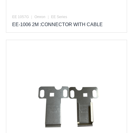
EE 1057G
|
Omron
|
EE Series
EE-1006 2M :CONNECTOR WITH CABLE