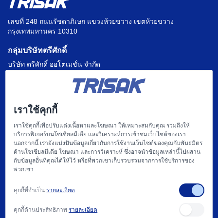
เลขที่ 248 ถนนรัชดาภิเษก แขวงห้วยขวาง เขตห้วยขวาง
กรุงเทพมหานคร 10310
กลุ่มบริษัทตรีศักดิ์
บริษัท ตรีศักดิ์ ออโตเมชั่น จำกัด
บริษัท แฟคตอรี่ ออโตเมชั่น เซ็นเตอร์ จำกัด
บริษัท ไฮทรอน-ตรีศักดิ์ จำกัด
เราใช้คุกกี้
บริษัท
เราใช้คุกกี้เพื่อปรับแต่งเนื้อหาและโฆษณา ให้เหมาะสมกับคุณ รวมถึงให้
บริการฟีเจอร์บนโซเชียลมีเดีย และวิเคราะห์การเข้าชมเว็บไซต์ของเรา
หน้าแรก
นอกจากนี้ เรายังแบ่งปันข้อมูลเกี่ยวกับการใช้งานเว็บไซต์ของคุณกับพันธมิตร
ด้านโซเชียลมีเดีย โฆษณา และการวิเคราะห์ ซึ่งอาจนำข้อมูลเหล่านี้ไปผสาน
เกี่ยวกับเรา
กับข้อมูลอื่นที่คุณได้ให้ไว้ หรือที่พวกเขาเก็บรวบรวมจากการใช้บริการของ
พวกเขา
แฟคตอรี่ ออโตเมชั่น และ การให้บริการ
คุกกี้ที่จำเป็น
รายละเอียด
สนับสนุน
คุกกี้ด้านประสิทธิภาพ
รายละเอียด
บทความ