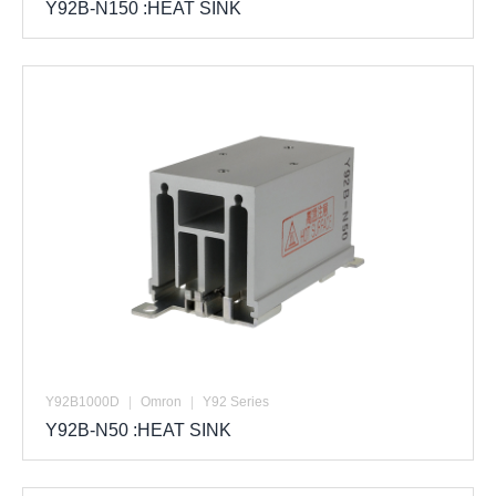
Y92B-N150 :HEAT SINK
Y92B1000D
|
Omron
|
Y92 Series
Y92B-N50 :HEAT SINK