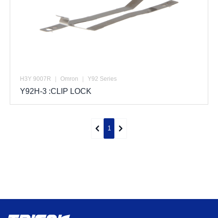
H3Y 9007R
|
Omron
|
Y92 Series
Y92H-3 :CLIP LOCK
1