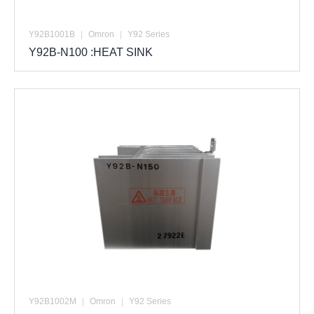
Y92B1001B
|
Omron
|
Y92 Series
Y92B-N100 :HEAT SINK
Y92B1002M
|
Omron
|
Y92 Series