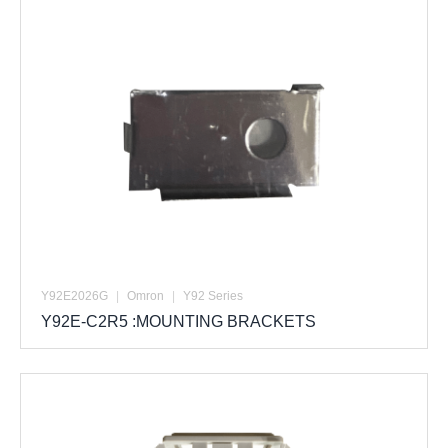
Y92E2026G
|
Omron
|
Y92 Series
Y92E-C2R5 :MOUNTING BRACKETS