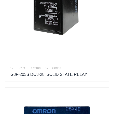
G3F 1062C
|
Omron
|
G3F Series
G3F-203S DC3-28 :SOLID STATE RELAY