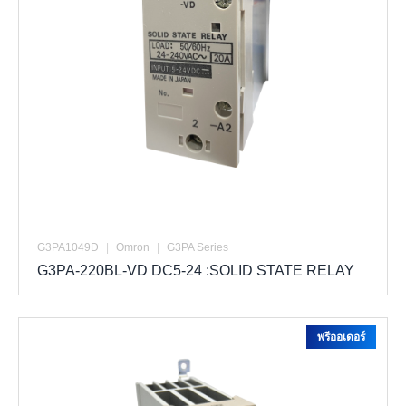
G3PA1049D
|
Omron
|
G3PA Series
G3PA-220BL-VD DC5-24 :SOLID STATE RELAY
พรีออเดอร์