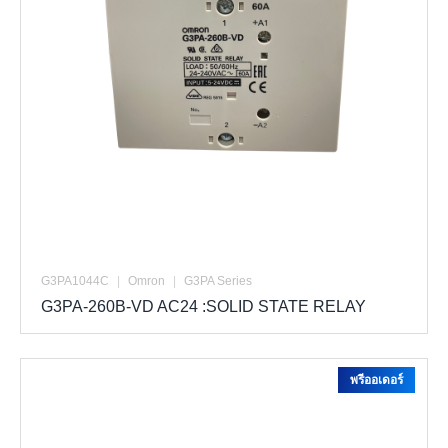
G3PA1044C
|
Omron
|
G3PA Series
G3PA-260B-VD AC24 :SOLID STATE RELAY
พรีออเดอร์