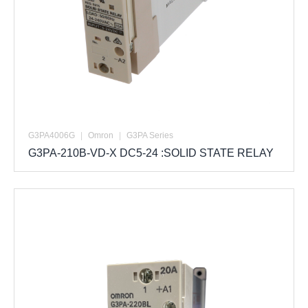
G3PA4006G
|
Omron
|
G3PA Series
G3PA-210B-VD-X DC5-24 :SOLID STATE RELAY