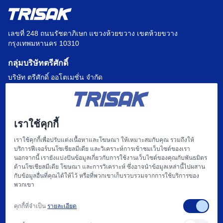
เลขที่ 248 ถนนรัชดาภิเษก แขวงห้วยขวาง เขตห้วยขวาง
กรุงเทพมหานคร 10310
กลุ่มบริษัทตรีศักดิ์
บริษัท ตรีศักดิ์ ออโตเมชั่น จำกัด
บริษัท แฟคตอรี่ ออโตเมชั่น เซ็นเตอร์ จำกัด
บริษัท ไฮทรอน-ตรีศักดิ์ จำกัด
เราใช้คุกกี้
บริษัท
เราใช้คุกกี้เพื่อปรับแต่งเนื้อหาและโฆษณา ให้เหมาะสมกับคุณ รวมถึงให้
บริการฟีเจอร์บนโซเชียลมีเดีย และวิเคราะห์การเข้าชมเว็บไซต์ของเรา
หน้าแรก
นอกจากนี้ เรายังแบ่งปันข้อมูลเกี่ยวกับการใช้งานเว็บไซต์ของคุณกับพันธมิตร
ด้านโซเชียลมีเดีย โฆษณา และการวิเคราะห์ ซึ่งอาจนำข้อมูลเหล่านี้ไปผสาน
เกี่ยวกับเรา
กับข้อมูลอื่นที่คุณได้ให้ไว้ หรือที่พวกเขาเก็บรวบรวมจากการใช้บริการของ
พวกเขา
แฟคตอรี่ ออโตเมชั่น และ การให้บริการ
คุกกี้ที่จำเป็น
รายละเอียด
สนับสนุน