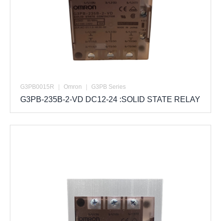
G3PB0015R
|
Omron
|
G3PB Series
G3PB-235B-2-VD DC12-24 :SOLID STATE RELAY