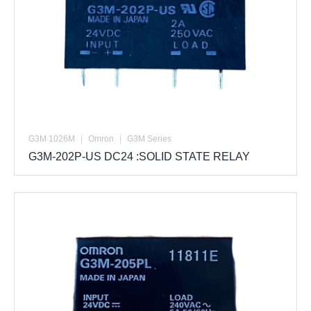
G3M 1026M
|
Omron
|
G3M Series
G3M-202P-US DC24 :SOLID STATE RELAY