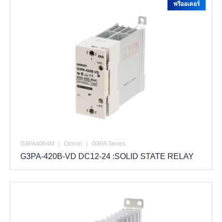
พรีออเดอร์
G3PA4004M
|
Omron
|
G3PA Series
G3PA-420B-VD DC12-24 :SOLID STATE RELAY