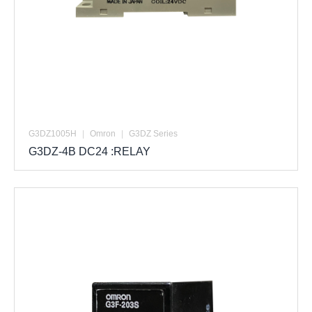
G3DZ1005H
|
Omron
|
G3DZ Series
G3DZ-4B DC24 :RELAY