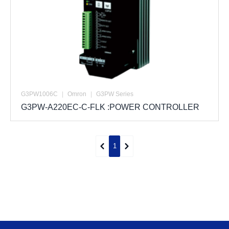
G3PW1006C
|
Omron
|
G3PW Series
G3PW-A220EC-C-FLK :POWER CONTROLLER
1