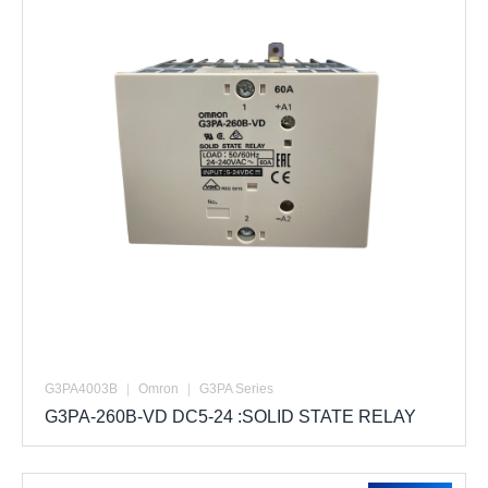
G3PA4003B
|
Omron
|
G3PA Series
G3PA-260B-VD DC5-24 :SOLID STATE RELAY