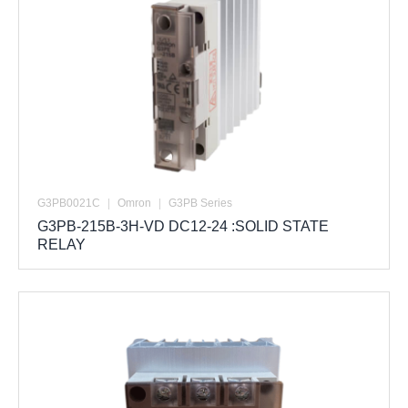
G3PB0021C
|
Omron
|
G3PB Series
G3PB-215B-3H-VD DC12-24 :SOLID STATE
RELAY